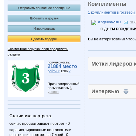
Комплименты
Отправить приватное сообщение
1 комплиментов в гостевой 
Добавить в друзья
Angelina2307
11.
Игнорировать
С ДНЕМ РОЖДЕНИЯ
Сделать подарок
Вы не авторизованы! Чтоб
Совместная покупка: сбор предоплаты,
раздачи
популярность:
Метки лидеров
21884 место
рейтинг
1206
?
Привилегированный
пользователь
3
Интервью
уровня
Статистика портрета:
сейчас просматривают портрет - 0
зарегистрированные пользователи
посетившие портрет за 7 дней - 0